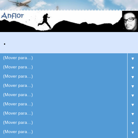
.
▼
▼
▼
▼
▼
▼
▼
▼
▼