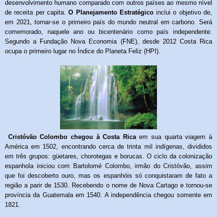
desenvolvimento humano comparado com outros países ao mesmo nível
de receita per capita.
O Planejamento Estratégico
inclui o objetivo de,
em 2021, tornar-se o primeiro país do mundo neutral em carbono. Será
comemorado, naquele ano ou bicentenário como país independente.
Segundo a Fundação Nova Economia (FNE), desde 2012 Costa Rica
ocupa o primeiro lugar no Índice do Planeta Feliz
(HPI).
Cristóvão Colombo chegou à Costa Rica
em sua quarta viagem à
América em 1502, encontrando cerca de trinta mil indígenas, divididos
em três grupos: güetares, chorotegas e borucas. O ciclo da colonização
espanhola iniciou com Bartolomé Colombo, irmão do Cristóvão, assim
que foi descoberto ouro, mas os espanhóis só conquistaram de fato a
região a parir de 1530. Recebendo o nome de Nova Cartago e tornou-se
província da Guatemala em 1540. A independência chegou somente em
1821.