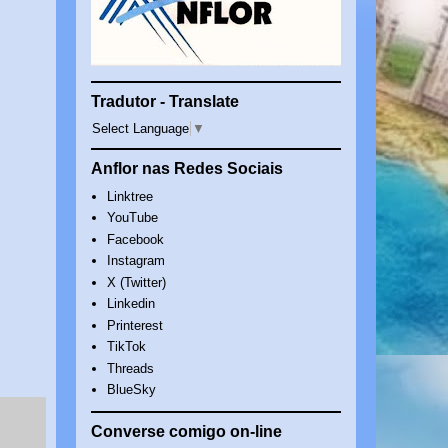
Tradutor - Translate
Select Language
▼
Anflor nas Redes Sociais
Linktree
YouTube
Facebook
Instagram
X (Twitter)
Linkedin
Printerest
TikTok
Threads
BlueSky
Converse comigo on-line