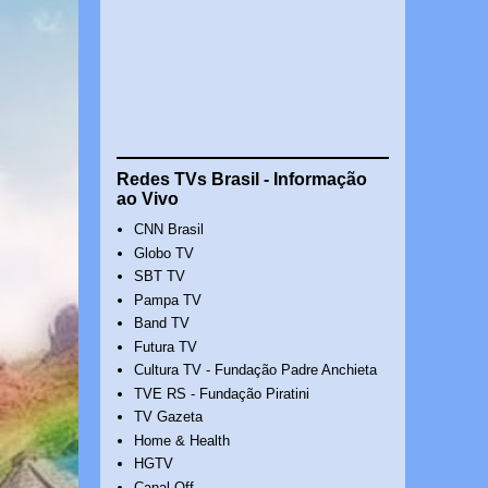
Redes TVs Brasil - Informação
ao Vivo
CNN Brasil
Globo TV
SBT TV
Pampa TV
Band TV
Futura TV
Cultura TV - Fundação Padre Anchieta
TVE RS - Fundação Piratini
TV Gazeta
Home & Health
HGTV
Canal Off