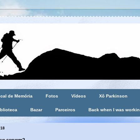
cal de Memória
Fotos
Vídeos
Xô Parkinson
blioteca
Bazar
Parceiros
Back when I was worki
018
que servem?