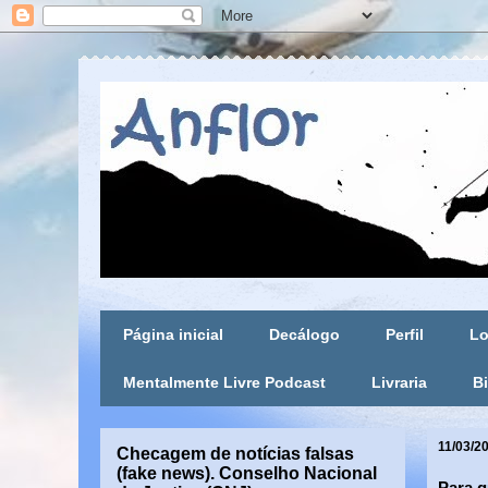
Página inicial
Decálogo
Perfil
Lo
Mentalmente Livre Podcast
Livraria
Bi
11/03/2
Checagem de notícias falsas
(fake news). Conselho Nacional
Para 