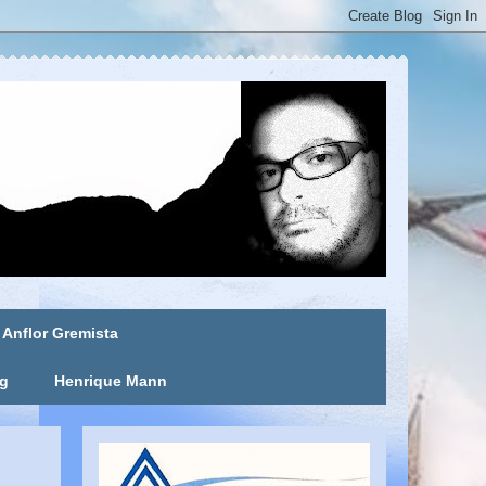
Anflor Gremista
ng
Henrique Mann