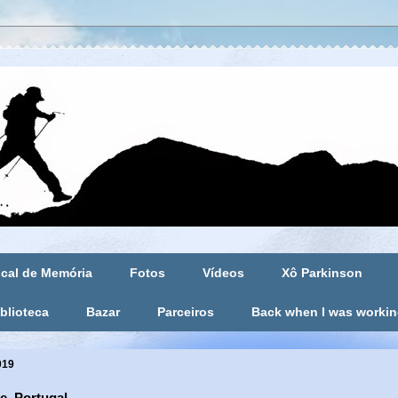
cal de Memória
Fotos
Vídeos
Xô Parkinson
blioteca
Bazar
Parceiros
Back when I was worki
019
e, Portugal