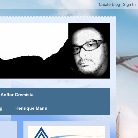
Anflor Gremista
ng
Henrique Mann