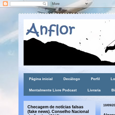
Página inicial
Decálogo
Perfil
Lo
Mentalmente Livre Podcast
Livraria
Bi
10/09/2
Checagem de notícias falsas
(fake news). Conselho Nacional
Algarv