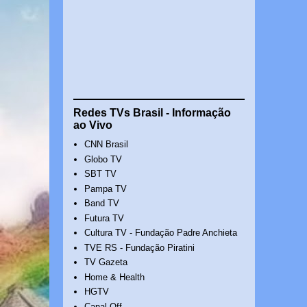
Redes TVs Brasil - Informação
ao Vivo
CNN Brasil
Globo TV
SBT TV
Pampa TV
Band TV
Futura TV
Cultura TV - Fundação Padre Anchieta
TVE RS - Fundação Piratini
TV Gazeta
Home & Health
HGTV
Canal Off