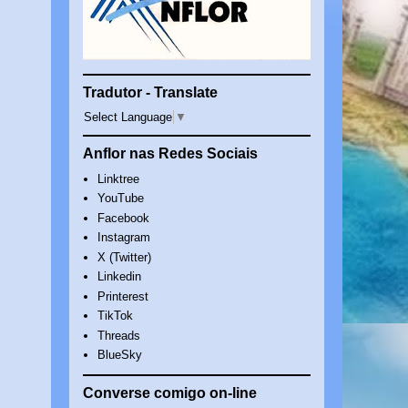
Tradutor - Translate
Select Language
▼
Anflor nas Redes Sociais
Linktree
YouTube
Facebook
Instagram
X (Twitter)
Linkedin
Printerest
TikTok
Threads
BlueSky
Converse comigo on-line