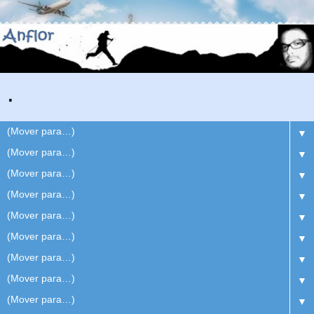
.
▼
▼
▼
▼
▼
▼
▼
▼
▼