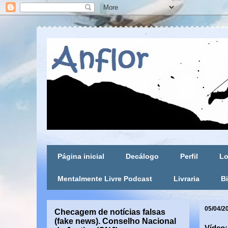
Página inicial
Decálogo
Perfil
Lo
Mentalmente Livre Podcast
Livraria
Bi
05/04/2
Checagem de notícias falsas
(fake news). Conselho Nacional
Vídeo: