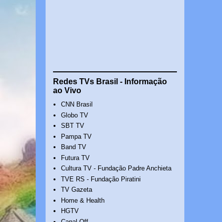
Redes TVs Brasil - Informação
ao Vivo
CNN Brasil
Globo TV
SBT TV
Pampa TV
Band TV
Futura TV
Cultura TV - Fundação Padre Anchieta
TVE RS - Fundação Piratini
TV Gazeta
Home & Health
HGTV
Canal Off