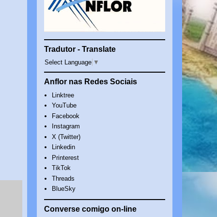
Tradutor - Translate
Select Language
▼
Anflor nas Redes Sociais
Linktree
YouTube
Facebook
Instagram
X (Twitter)
Linkedin
Printerest
TikTok
Threads
BlueSky
Converse comigo on-line