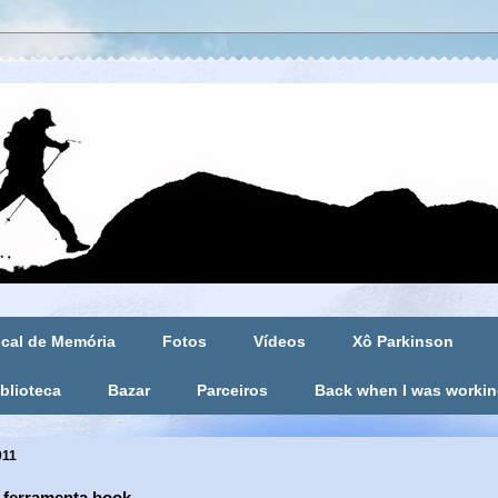
cal de Memória
Fotos
Vídeos
Xô Parkinson
blioteca
Bazar
Parceiros
Back when I was worki
011
 ferramenta book...