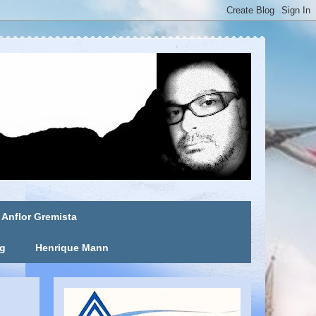
Anflor Gremista
ng
Henrique Mann