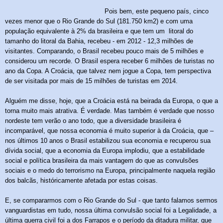
Pois bem, este pequeno país, cinco
vezes menor que o Rio Grande do Sul (181.750 km2) e com uma
população equivalente à 2% da brasileira e que tem um
litoral do
tamanho do litoral da Bahia, recebeu -
em 2012
-
12,3 milhões de
visitantes. Comparando, o Brasil recebeu pouco mais de 5 milhões e
considerou um recorde. O Brasil espera receber 6 milhões de turistas no
ano da Copa. A Croácia, que talvez nem jogue a Copa, tem perspectiva
de ser visitada por mais de 15 milhões de turistas em 2014.
Alguém me disse, hoje, que a Croácia está na beirada da Europa, o que a
torna muito mais atrativa. É verdade. Mas também é verdade que nosso
nordeste tem verão o ano todo, que a diversidade brasileira é
incomparável, que nossa economia é muito superior à da Croácia, que –
nos últimos 10 anos o Brasil estabilizou sua economia e recuperou sua
dívida social, que a economia da Europa implodiu, que a estabilidade
social e política brasileira
da
mais vantagem do que as convulsões
sociais e o medo do terrorismo na Europa, principalmente naquela região
dos balcãs
, históricamente afetada por e
stas coisas.
E, se compararmos com o Rio Grande do Sul - que tanto falamos sermos
vanguardistas em tudo, nossa última convulsão social foi a Legalidade, a
última guerra civil foi a dos Farrapos e o período da ditadura militar, que