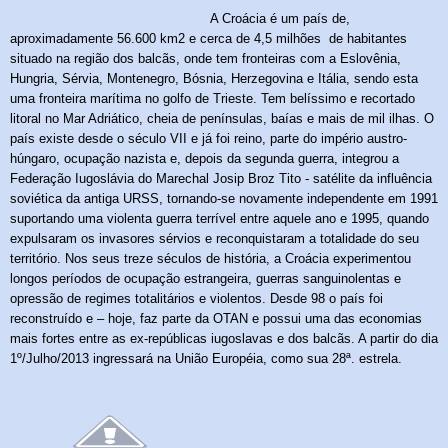
A Croácia é um país de,
aproximadamente 56.600 km2 e cerca de 4,5 milhões
de habitantes
situado na região dos balcãs, onde tem fronteiras com a Eslovênia,
Hungria, Sérvia, Montenegro, Bósnia, Herzegovina e Itália, sendo esta
uma fronteira marítima no golfo de Trieste. Tem belíssimo e recortado
litoral no Mar Adriático, cheia de penínsulas, baías e mais de mil ilhas. O
país existe desde o século VII e já foi reino, parte do império austro-
húngaro, ocupação nazista e, depois da segunda guerra, integrou a
Federação Iugoslávia do Marechal Josip Broz Tito
- satélite da influência
soviética da antiga URSS,
tornando-se novamente independente em 1991
suportando uma violenta guerra terrível entre aquele ano e 1995, quando
expulsaram os invasores sérvi
os
e reconquistaram a totalidade do seu
território. Nos seus treze séculos de história, a Croácia experimentou
longos períodos de ocupação estrangeira, guerras sanguinolentas e
opressão de regimes totalitários e violentos. Desde 98 o país foi
reconstruído e – hoje, faz parte da OTAN e possui uma das economias
mais fortes entre as ex-repúblicas iugoslavas e dos balcãs. A partir do dia
1º/Julho/2013 ingressará na União Européia, como sua 28ª. estrela.