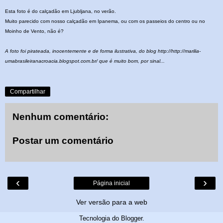
Esta foto é do calçadão em Ljubljana, no verão.
Muito parecido com nosso calçadão em Ipanema, ou com os passeios do centro ou no
Moinho de Vento, não é?
A foto foi pirateada, inocentemente e de forma ilustrativa, do blog http://http://marilia-
umabrasileiranacroacia.blogspot.com.br/
que é muito bom, por sinal...
Compartilhar
Nenhum comentário:
Postar um comentário
‹
›
Página inicial
Ver versão para a web
Tecnologia do
Blogger
.