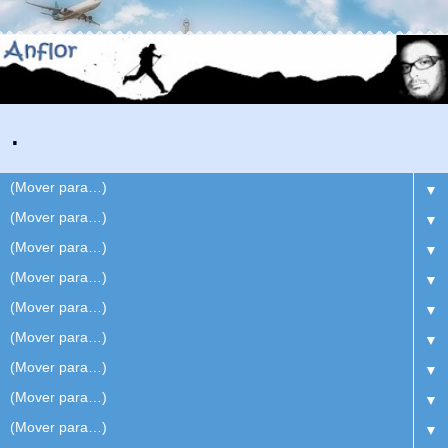
.
▼
▼
▼
▼
▼
▼
▼
▼
▼