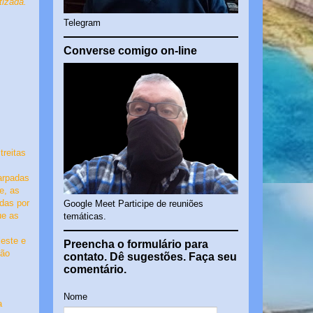
tizada.
Telegram
Converse comigo on-line
treitas
carpadas
e, as
das por
Google Meet Participe de reuniões
ue as
temáticas.
leste e
Preencha o formulário para
não
contato. Dê sugestões. Faça seu
comentário.
Nome
a