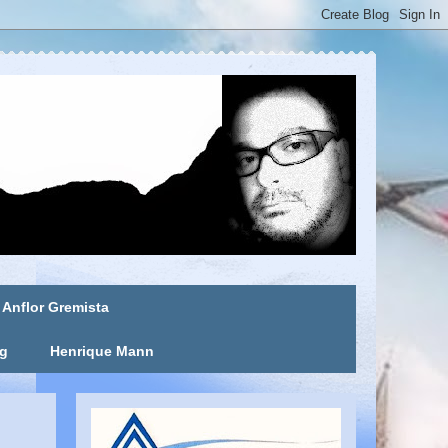
Anflor Gremista
ng
Henrique Mann