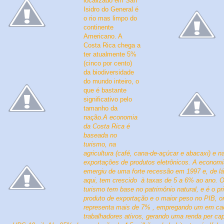
localizado em San
Isidro do General é
o rio mas limpo do
continente
Americano. A
Costa Rica chega a
ter atualmente 5%
(cinco por cento)
da biodiversidade
do mundo inteiro, o
que é bastante
significativo pelo
tamanho da
nação.
A economia
da Costa Rica é
baseada no
turismo, na
agricultura
(café, cana-de-açúcar e abacaxi)
e n
exportações de produtos eletrônicos. A economi
emergiu de uma forte recessão em 1997 e, de lá
aqui, tem crescido
à taxas de 5 a 6% ao ano.
turismo tem base no patrimônio natural, e é o pri
produto de exportação e o maior peso no PIB, o
representa mais de 7% , empregando um em c
trabalhadores ativos, gerando uma renda per cap