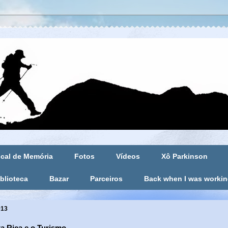
cal de Memória
Fotos
Vídeos
Xô Parkinson
blioteca
Bazar
Parceiros
Back when I was worki
013
a Rica e o Turismo