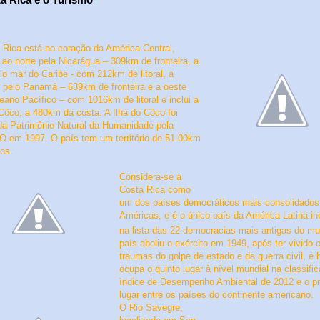
 Rica está no coração da América Central,
o ao norte pela Nicarágua
– 309km de fronteira
, a
elo mar do Caribe
- com 212km de litoral
, a
e pelo Panamá
– 639km de fronteira
e a oeste
eano Pacífico
– com 1016km de litoral e inclui
a
 Côco
, a 480km da costa
. A Ilha do Côco foi
da Patrimônio Natural da Humanidade pela
em 1997. O país tem um território de 51.00km
os.
Considera-se a
Costa Rica
como
um dos países democráticos mais consolidados
Américas, e é o único país da América Latina in
na
lista das 22 democracias mais antigas do m
país aboliu o exército em 1949, após ter vivido 
traumas do golpe de estado e da guerra civil, e 
ocupa o quinto lugar à nível mundial na classifi
ìndice de Desempenho Ambiental de 2012 e o pr
lugar entre os países do continente americano.
O Rio Savegre,