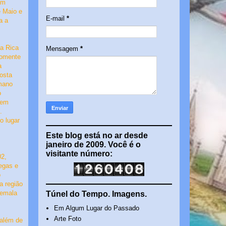
em
e Maio e
E-mail
*
a a
ta Rica
Mensagem
*
somente
a
osta
mano
o
 em
.
o lugar
Este blog está no ar desde
janeiro de 2009. Você é o
visitante número:
02,
tegas e
o
a região
temala
Túnel do Tempo. Imagens.
Em Algum Lugar do Passado
Arte Foto
 além de