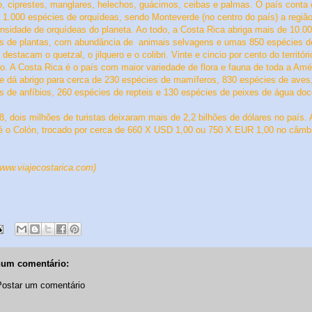
o, ciprestes, manglares, helechos, guácimos, ceibas e palmas. O país conta
 1.000 espécies de orquídeas, sendo Monteverde (no centro do país) a regiã
nsidade de orquídeas do planeta. Ao todo, a Costa Rica abriga mais de 10.0
s de plantas, com abundância de
animais selvagens e umas 850 espécies d
destacam o quetzal, o jilquero e o colibri. Vinte e cincio por cento do territóri
do. A Costa Rica é o país com maior variedade de flora e fauna de toda a Amé
 e dá abrigo para cerca de 230 espécies de mamíferos, 830 espécies de aves
s de anfíbios, 260 espécies de repteis e 130 espécies de peixes de água doc
, dois milhões de turistas deixaram mais de 2,2 bilhões de dólares no país
. 
 o Colón, trocado por cerca de 660 X USD 1,00 ou 750 X EUR 1,00 no câmb
 www.viajecostarica.com)
um comentário:
Postar um comentário