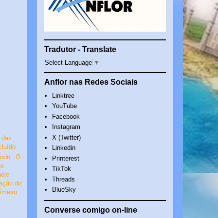
Tradutor - Translate
Select Language
▼
Anflor nas Redes Sociais
Linktree
YouTube
Facebook
Instagram
X (Twitter)
 das
cl
uído
Linkedin
und
o.
O
Printerest
os
TikTok
hoje
Threads
cação do
BlueSky
imeiro
Converse comigo on-line