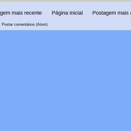
gem mais recente
Página inicial
Postagem mais 
:
Postar comentários (Atom)