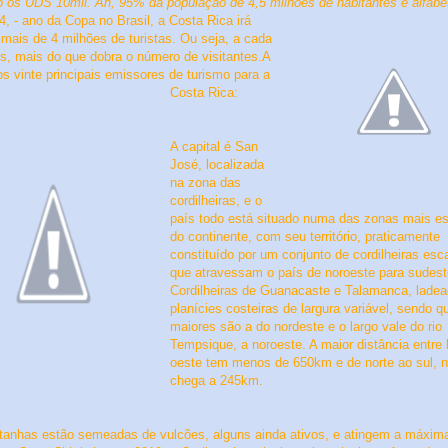
o os UDS 10mil. Ah, 95% da população de 4,5 milhões de habitantes é alfabe
, - ano da Copa no Brasil, a Costa Rica irá
 mais de 4 milhões de turistas. Ou seja, a cada
s, mais do que dobra o número de visitantes
.
A
os vinte principais emissores de turismo para a
Costa Rica:
A capital é San
José, localizada
na zona das
cordilheiras, e o
país todo está situado numa das zonas mais es
do continente, com seu território, praticamente
constituído por um conjunto de cordilheiras es
que atravessam o país de noroeste para sudest
Cordilheiras de Guanacaste e Talamanca, ladea
planícies costeiras de largura variável, sendo q
maiores são a do nordeste e o largo vale do rio
Tempsique, a noroeste. A maior distância entre 
oeste tem menos de 650km e de norte ao sul, 
chega a 245km.
anhas estão semeadas de vulcões, alguns ainda ativos, e atingem a máxim