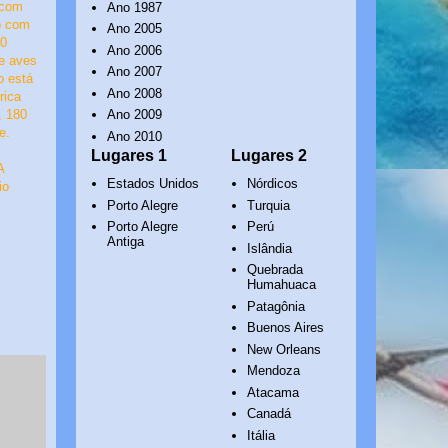
 com
Ano 1987
o com
Ano 2005
00
Ano 2006
e aves
Ano 2007
o está
Ano 2008
rica
Ano 2009
, 180
e.
Ano 2010
Lugares 1
Lugares 2
A
Estados Unidos
Nórdicos
io
Porto Alegre
Turquia
Porto Alegre
Perú
Antiga
Islândia
Quebrada
Humahuaca
Patagônia
Buenos Aires
New Orleans
Mendoza
Atacama
Canadá
Itália