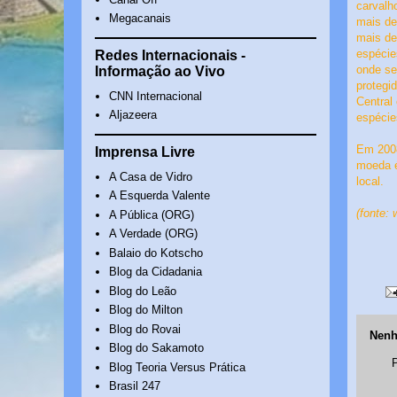
carvalh
Megacanais
mais de
mais de
espécie
Redes Internacionais -
onde se 
Informação ao Vivo
protegi
CNN Internacional
Central
Aljazeera
espécie
Em 2008
Imprensa Livre
moeda é
A Casa de Vidro
local.
A Esquerda Valente
(fonte:
A Pública (ORG)
A Verdade (ORG)
Balaio do Kotscho
Blog da Cidadania
Blog do Leão
Blog do Milton
Blog do Rovai
Nenh
Blog do Sakamoto
Blog Teoria Versus Prática
Brasil 247