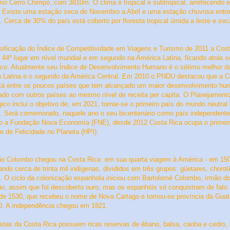
e no Cerro Chirripó, com 3810m. O clima é tropical e subtropical, arrefecendo 
e. Existe uma estação seca de Novembro a Abril e uma estação chuvosa entr
. Cerca de 30% do país está coberto por floresta tropical úmida a leste e sec
sificação do Índice de Competitividade em Viagens e Turismo de 2011 a Cos
o 44º lugar em nível mundial e em segundo na América Latina, ficando atrás 
ico
.
Atualmente seu Índice de Desenvolvimento Humano é o sétimo melhor d
 Latina e o segundo da América Central. Em 2010 o PNDU destacou que a C
tá entre os poucos países que tem alcançado um maior desenvolvimento hu
do com outros países ao mesmo nível de receita per capita. O Planejament
gico inclui o objetivo de, em 2021, tornar-se o primeiro país do mundo neutral
. Será comemorado, naquele ano o seu bicentenário como país independente
 a Fundação Nova Economía (FNE), desde 2012 Costa Rica ocupa o primeir
ce de Felicidade no Planeta (HPI).
vão Colombo
chegou na Costa Rica
em sua quarta viagem à América - em 15
ando cerca de trinta mil indígenas, divididos em três grupos: güetares, choro
. O ciclo da colonização espanhola iniciou com Bartolomé Colombo, irmão d
ão, assim que foi descoberto ouro, mas os espanhóis só conquistram de fato 
r de 1530, que recebeu o nome de Nova Cartago e tornou-se província da Gua
. A independência chegou em 1821.
estas da Costa Rica possuem ricas reservas de ébano, balsa, caoba e cedro,