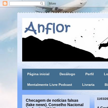
Página inicial
Decálogo
Perfil
Lo
Mentalmente Livre Podcast
Livraria
Bi
11/03/2
Checagem de notícias falsas
(fake news). Conselho Nacional
A Cost