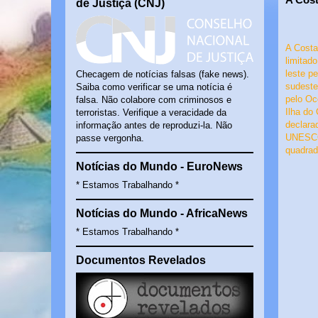
de Justiça (CNJ)
A Costa
limitad
leste p
Checagem de notícias falsas (fake news).
sudest
Saiba como verificar se uma notícia é
pelo Oc
falsa. Não colabore com criminosos e
Ilha do
terroristas. Verifique a veracidade da
declara
informação antes de reproduzi-la. Não
UNESCO 
passe vergonha.
quadrad
Notícias do Mundo - EuroNews
* Estamos Trabalhando *
Notícias do Mundo - AfricaNews
* Estamos Trabalhando *
Documentos Revelados