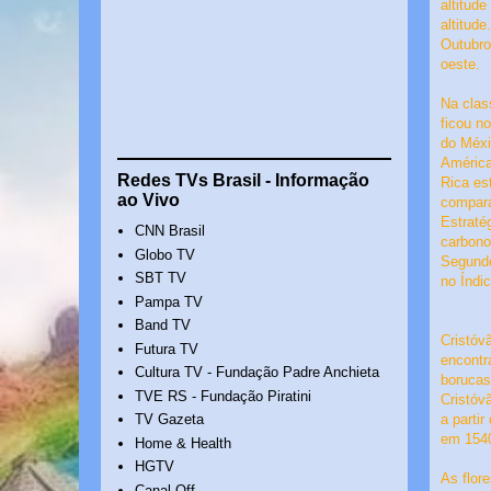
altitud
altitud
Outubro
oeste.
Na clas
ficou n
do Méx
América
Redes TVs Brasil - Informação
Rica es
ao Vivo
compara
Estraté
CNN Brasil
carbono
Globo TV
Segundo
SBT TV
no Índi
Pampa TV
Band TV
Cristó
Futura TV
encontr
Cultura TV - Fundação Padre Anchieta
borucas
TVE RS - Fundação Piratini
Cristóv
TV Gazeta
a parti
em 1540
Home & Health
HGTV
As flor
Canal Off