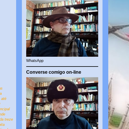
WhatsApp
Converse comigo on-line
as
a
 até
O
ncipal
nde
ada
treze
ita