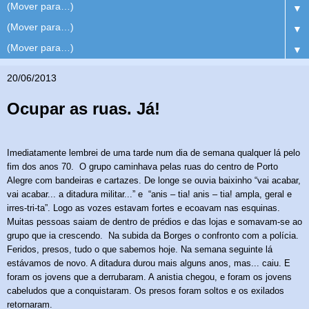
▼
▼
▼
20/06/2013
Ocupar as ruas. Já!
Imediatamente lembrei de uma tarde num dia de semana qualquer lá pelo
fim dos anos 70.
O grupo caminhava pelas ruas do centro de Porto
Alegre com bandeiras e cartazes. De longe se ouvia baixinho “vai acabar,
vai acabar... a ditadura militar...” e
“anis – tia! anis – tia! ampla, geral e
irres-tri-ta”. Logo as vozes estavam fortes e ecoavam nas esquinas.
Muitas pessoas saiam de dentro de prédios e das lojas e somavam-se ao
grupo que ia crescendo.
Na subida da Borges o confronto com a polícia.
Feridos, presos, tudo o que sabemos hoje. Na semana seguinte lá
estávamos de novo. A ditadura durou mais alguns anos, mas... caiu. E
foram os jovens que a derrubaram. A anistia chegou, e foram os jovens
cabeludos que a conquistaram. Os presos foram soltos e os exilados
retornaram.