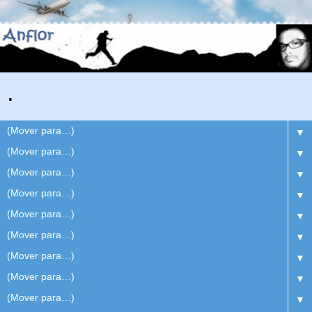
.
▼
▼
▼
▼
▼
▼
▼
▼
▼