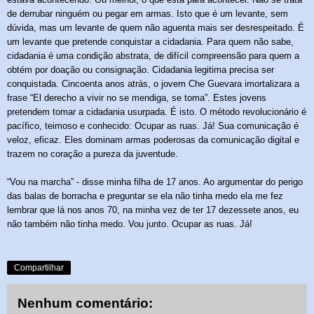
de derrubar ninguém ou pegar em armas. Isto que é um levante, sem
dúvida, mas um levante de quem não aguenta mais ser desrespeitado. É
um levante que pretende conquistar a cidadania. Para quem não sabe,
cidadania é uma condição abstrata, de difícil compreensão para quem a
obtém por doação ou consignação. Cidadania legitima precisa ser
conquistada. Cincoenta anos atrás, o jovem Che Guevara imortalizara a
frase “El derecho a vivir no se mendiga, se toma”. Estes jovens
pretendem tomar a cidadania usurpada. É isto. O método revolucionário é
pacífico, teimoso e conhecido: Ocupar as ruas. Já! Sua comunicação é
veloz, eficaz. Eles dominam armas poderosas da comunicação digital e
trazem no coração a pureza da juventude.
“Vou na marcha” - disse minha filha de 17 anos. Ao argumentar do perigo
das balas de borracha e preguntar se ela não tinha medo ela me fez
lembrar que lá nos anos 70, na minha vez de ter 17 dezessete anos, eu
não também não tinha medo. Vou junto. Ocupar as ruas. Já!
Compartilhar
Nenhum comentário: