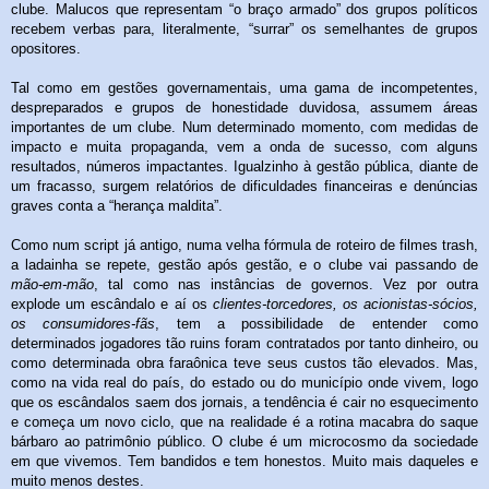
clube. Malucos que representam “o braço armado” dos grupos políticos
recebem verbas para, literalmente, “surrar” os semelhantes de grupos
opositores.
Tal como em gestões governamentais, uma gama de incompetentes,
despreparados e grupos de honestidade duvidosa, assumem áreas
importantes de um clube. Num determinado momento, com medidas de
impacto e muita propaganda, vem a onda de sucesso, com alguns
resultados, números impactantes. Igualzinho à gestão pública, diante de
um fracasso, surgem relatórios de dificuldades financeiras e denúncias
graves conta a “herança maldita”.
Como num script já antigo, numa velha fórmula de roteiro de filmes trash,
a ladainha se repete, gestão após gestão, e o clube vai passando de
mão-em-mão
, tal como nas instâncias de governos. Vez por outra
explode um escândalo e aí os
clientes-torcedores, os acionistas-sócios,
os consumidores-fãs
, tem a possibilidade de entender como
determinados jogadores tão ruins foram contratados por tanto dinheiro, ou
como determinada obra faraônica teve seus custos tão elevados. Mas,
como na vida real do país, do estado ou do município onde vivem, logo
que os escândalos saem dos jornais, a tendência é cair no esquecimento
e começa um novo ciclo, que na realidade é a rotina macabra do saque
bárbaro ao patrimônio público. O clube é um microcosmo da sociedade
em que vivemos. Tem bandidos e tem honestos. Muito mais daqueles e
muito menos destes.