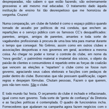
despreparadas, não sabem o que estão fazendo, são extremamente
grosseiras e até mesmo mal educadas. O tratamento dado àquela
instituição de ensino foi tão desrespeitoso que me horrorizou de
vergonha. Cruzes!
Numa comparação, um clube de futebol é como o espaço público quando
tomado de assalto por políticos de má conduta, que enchem as
repartições e o serviço público com os famosos CC’s desqualificados:
parentes, amigos, amigos de parentes, amantes e toda sorte de
vagabundos profissionais à procura de uma boa teta para mamar durante
o tempo que conseguir. No Grêmio, assim como em outros clubes e
associações desportivas e nos governos em geral, acontece a mesma
coisa. Ao chegar no poder e tomar o controle do clube, em nome da
“nova gestão”, o patrimônio material e imaterial dos sócios, o objeto da
paixão de clientes e consumidores é repartido entre as forças de coalizão
que vencem as eleições e “repartem” o clube como se fosse num
governo, agraciando seus cabos eleitorais e facções com pedaços de
poder dentro do clube. Burocratas que não possuem qualificação, cagam
regras e despejam fórmulas. Chutam pessoas, Fazem o que querem,
pois não tem rosto.
São
o clube.
E todo mundo faz festa. O orçamento do clube é inchado e inflacionado,
igual como num governo. Toda sorte de “gente de confiança” da Diretoria
e as facções políticas é contemplada. O quadro de funcionários incha.
Fornecedores que ajudaram na campanha agora fazem negócios com o