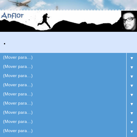
.
▼
▼
▼
▼
▼
▼
▼
▼
▼