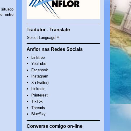
 situado
e, entre
Tradutor - Translate
Select Language
▼
Anflor nas Redes Sociais
Linktree
YouTube
Facebook
Instagram
X (Twitter)
Linkedin
Printerest
TikTok
Threads
BlueSky
Converse comigo on-line