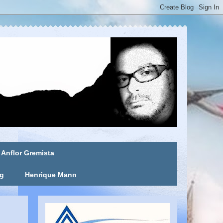
Anflor Gremista
ng
Henrique Mann