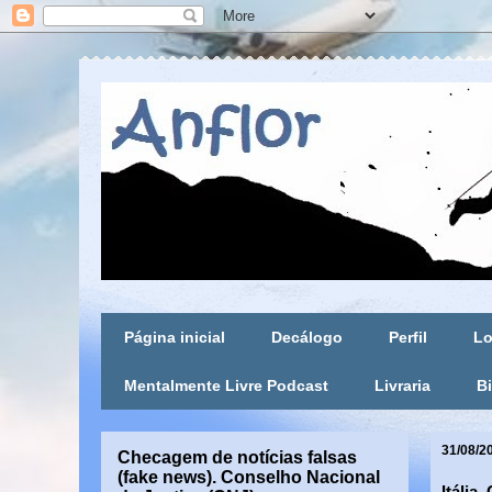
Página inicial
Decálogo
Perfil
Lo
Mentalmente Livre Podcast
Livraria
Bi
31/08/2
Checagem de notícias falsas
(fake news). Conselho Nacional
Itália,