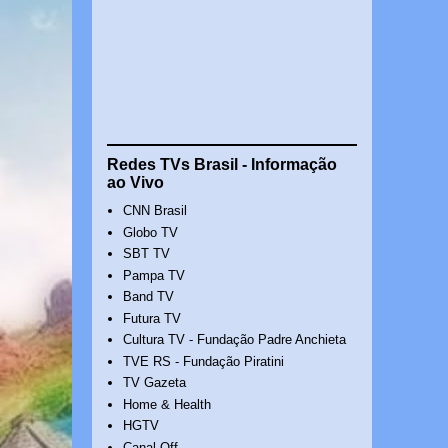
Redes TVs Brasil - Informação
ao Vivo
CNN Brasil
Globo TV
SBT TV
Pampa TV
Band TV
Futura TV
Cultura TV - Fundação Padre Anchieta
TVE RS - Fundação Piratini
TV Gazeta
Home & Health
HGTV
Canal Off