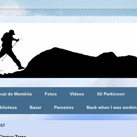
cal de Memória
Fotos
Vídeos
Xô Parkinson
blioteca
Bazar
Parceiros
Back when I was worki
017
 Cinque Terre