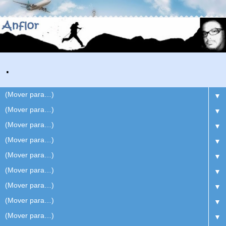
.
▼
▼
▼
▼
▼
▼
▼
▼
▼