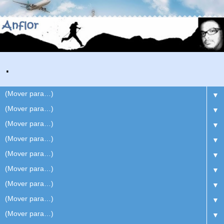
.
▼
▼
▼
▼
▼
▼
▼
▼
▼