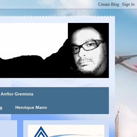
Anflor Gremista
ng
Henrique Mann