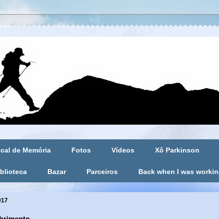
cal de Memória
Fotos
Vídeos
Xô Parkinson
blioteca
Bazar
Parceiros
Back when I was worki
017
rimento...