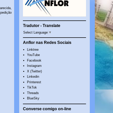
recida,
xpedição
Tradutor - Translate
Select Language
▼
Anflor nas Redes Sociais
Linktree
YouTube
Facebook
Instagram
X (Twitter)
Linkedin
Printerest
TikTok
Threads
BlueSky
Converse comigo on-line