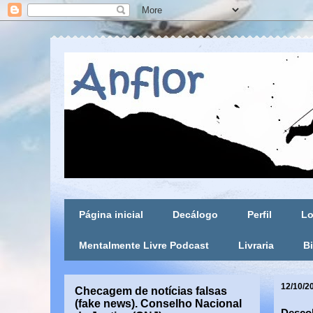
Página inicial
Decálogo
Perfil
Lo
Mentalmente Livre Podcast
Livraria
Bi
12/10/2
Checagem de notícias falsas
(fake news). Conselho Nacional
Descob