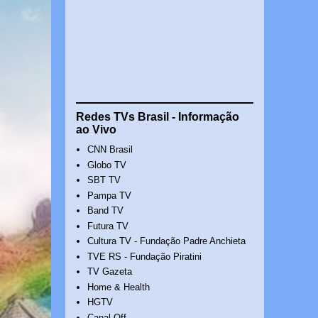
Redes TVs Brasil - Informação
ao Vivo
CNN Brasil
Globo TV
SBT TV
Pampa TV
Band TV
Futura TV
Cultura TV - Fundação Padre Anchieta
TVE RS - Fundação Piratini
TV Gazeta
Home & Health
HGTV
Canal Off