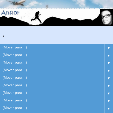
.
▼
▼
▼
▼
▼
▼
▼
▼
▼