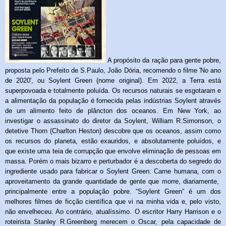
A propósito da ração para gente pobre,
proposta pelo Prefeito de S.Paulo, João Dória, recomendo o filme 'No ano
de 2020', ou Soylent Green (nome original). Em 2022, a Terra está
superpovoada e totalmente poluída. Os recursos naturais se esgotaram e
a alimentação da população é fornecida pelas indústrias Soylent através
de um alimento feito de plâncton dos oceanos. Em New York, ao
investigar o assassinato do diretor da Soylent, W
illiam R.Simonson, o
detetive Thorn (Charlton Heston) descobre que os oceanos, assim como
os recursos do planeta, estão exauridos, e absolutamente poluídos, e
que existe uma teia de corrupção que envolve eliminação de pessoas em
massa. Porém o mais bizarro e perturbador é a descoberta do segredo do
ingrediente usado para fabricar o Soylent Green: Carne humana, com o
aproveitamento da grande quantidade de gente que morre, diariamente,
principalmente entre a população pobre. “Soylent Green” é um dos
melhores filmes de ficção científica que vi na minha vida e, pelo visto,
não envelheceu. Ao contrário, atualíssimo. O escritor Harry Harrison e o
roteirista Stanley R.Greenberg merecem o Oscar, pela capacidade de