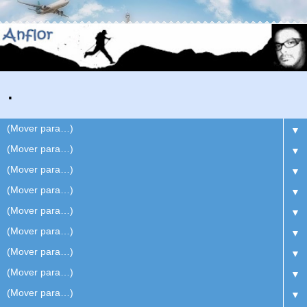
.
▼
▼
▼
▼
▼
▼
▼
▼
▼