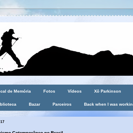
cal de Memória
Fotos
Vídeos
Xô Parkinson
blioteca
Bazar
Parceiros
Back when I was worki
017
cismo Cotemporâneo no Brasil