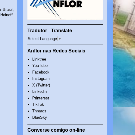
 Brasil,
Hoineff.
Tradutor - Translate
Select Language
▼
Anflor nas Redes Sociais
Linktree
YouTube
Facebook
Instagram
X (Twitter)
Linkedin
Printerest
TikTok
Threads
BlueSky
Converse comigo on-line