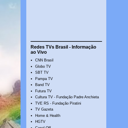
Redes TVs Brasil - Informação
ao Vivo
CNN Brasil
Globo TV
SBT TV
Pampa TV
Band TV
Futura TV
Cultura TV - Fundação Padre Anchieta
TVE RS - Fundação Piratini
TV Gazeta
Home & Health
HGTV
Canal Off