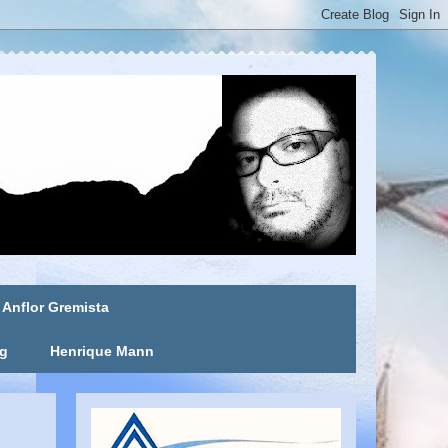
Anflor Gremista
ng
Henrique Mann