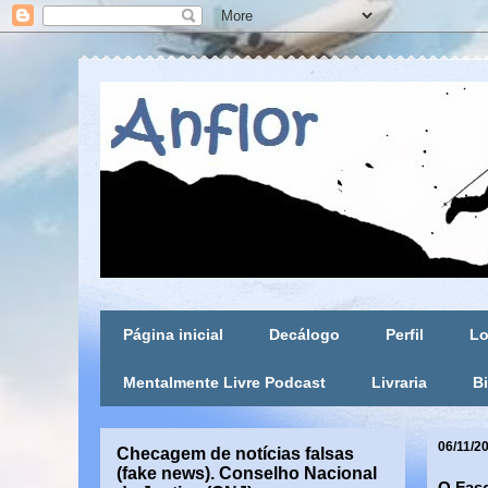
Página inicial
Decálogo
Perfil
Lo
Mentalmente Livre Podcast
Livraria
Bi
06/11/2
Checagem de notícias falsas
(fake news). Conselho Nacional
O Fas