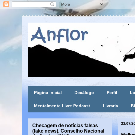
Página inicial
Decálogo
Perfil
Lo
Mentalmente Livre Podcast
Livraria
Bi
22/07/2
Checagem de notícias falsas
(fake news). Conselho Nacional
Molhes