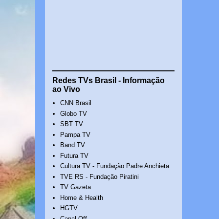
Redes TVs Brasil - Informação
ao Vivo
CNN Brasil
Globo TV
SBT TV
Pampa TV
Band TV
Futura TV
Cultura TV - Fundação Padre Anchieta
TVE RS - Fundação Piratini
TV Gazeta
Home & Health
HGTV
Canal Off