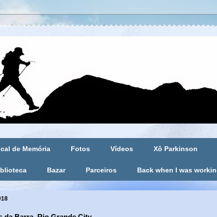
cal de Memória
Fotos
Vídeos
Xô Parkinson
blioteca
Bazar
Parceiros
Back when I was worki
018
 da Barra, Rio Grande City