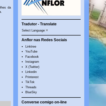
lhes da
a.
Tradutor - Translate
Select Language
▼
Anflor nas Redes Sociais
Linktree
YouTube
Facebook
Instagram
X (Twitter)
Linkedin
Printerest
TikTok
Threads
BlueSky
Converse comigo on-line