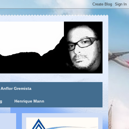
Anflor Gremista
ng
Henrique Mann