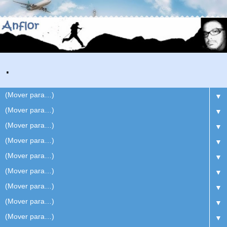
.
▼
▼
▼
▼
▼
▼
▼
▼
▼