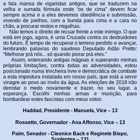
a fala mansa de vigaristas antigos, que se traduzem na
velha e surrada fórmula onde “os de cima” devem ficar
sempre acima e a eles devemos obediência e submissão,
vivendo de joelhos, com a bunda para cima e a cara no
chão, a procurar restos e migalhas.
Não temos o direito de recuar frente a este inimigo. O que
está em jogo, agora, é uma Cruzada contra os destruidores
do futuro. É tempo de recuperar o terreno perdido e avançar,
lembrando palavras do saudoso Deputado Adão Pretto:
“Melhorar prá nós... só quando piorar prá eles.”
Assim, enterrando antigas mágoas e superando minhas
próprias limitações, contra todas as adversidades, estou
posicionado numa trincheira livre e democrática de combate
a esta impostura instalada em nosso país, que está a servir
vinagre ao povo ao invés da água. As eleições de 2018 irão
derrotar o medo novamente e trazer, no seu lugar, a
esperança. Escolhi minhas armas e munição, para
bombardear estes fascistas com meus votos:
Haddad, Presidente - Manuela, Vice – 13
Rossetto, Governador - Ana Affonso, Vice – 13
Paim, Senador - Cleonice Back e Reginete Bispo,
Suplentes
– 131