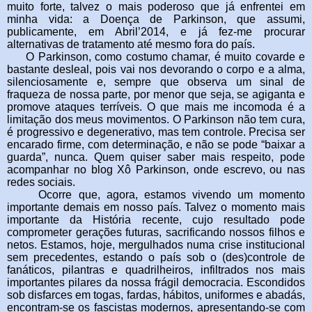
muito forte, talvez o mais poderoso que já enfrentei em
minha vida: a Doença de Parkinson, que assumi,
publicamente, em
Abril’2014
, e já fez-me procurar
alternativas de tratamento até mesmo fora do país.
O Parkinson, como costumo chamar, é muito covarde e
bastante desleal, pois vai nos devorando o corpo e a alma,
silenciosamente e, sempre que observa um sinal de
fraqueza de nossa parte, por menor que seja, se agiganta e
promove ataques terríveis. O que mais me incomoda é a
limitação dos meus movimentos. O Parkinson não tem cura,
é progressivo e degenerativo, mas tem controle. Precisa ser
encarado firme, com determinação, e não se pode “baixar a
guarda”, nunca. Quem quiser saber mais respeito, pode
acompanhar no blog
Xô Parkinson
, onde escrevo, ou nas
redes sociais.
Ocorre que, agora, estamos vivendo um momento
importante demais em nosso país. Talvez o momento mais
importante da História recente, cujo resultado pode
comprometer gerações futuras, sacrificando nossos filhos e
netos. Estamos, hoje, mergulhados numa crise institucional
sem precedentes, estando o país sob o (des)controle de
fanáticos, pilantras e quadrilheiros, infiltrados nos mais
importantes pilares da nossa frágil democracia. Escondidos
sob disfarces em togas, fardas, hábitos, uniformes e abadás,
encontram-se os fascistas modernos, apresentando-se com