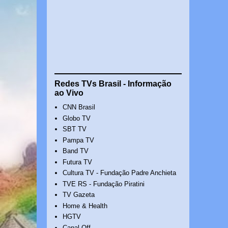
Redes TVs Brasil - Informação
ao Vivo
CNN Brasil
Globo TV
SBT TV
Pampa TV
Band TV
Futura TV
Cultura TV - Fundação Padre Anchieta
TVE RS - Fundação Piratini
TV Gazeta
Home & Health
HGTV
Canal Off