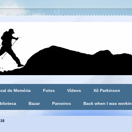
cal de Memória
Fotos
Vídeos
Xô Parkinson
blioteca
Bazar
Parceiros
Back when I was worki
018
..