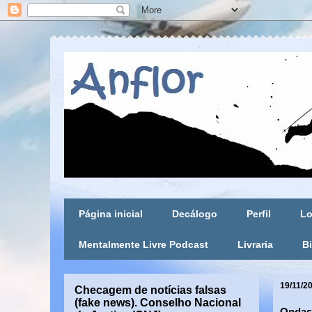
Página inicial
Decálogo
Perfil
Lo
Mentalmente Livre Podcast
Livraria
Bi
19/11/2
Checagem de notícias falsas
(fake news). Conselho Nacional
Ondas.