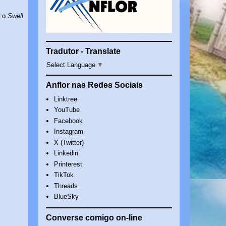
o o
Swell
Tradutor - Translate
Select Language
▼
Anflor nas Redes Sociais
Linktree
YouTube
Facebook
Instagram
X (Twitter)
Linkedin
Printerest
TikTok
Threads
BlueSky
Converse comigo on-line