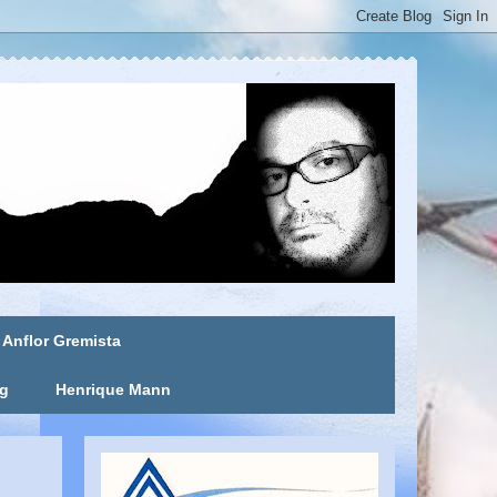
Anflor Gremista
ng
Henrique Mann