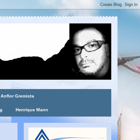
Anflor Gremista
ng
Henrique Mann