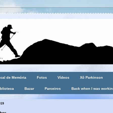
cal de Memória
Fotos
Vídeos
Xô Parkinson
blioteca
Bazar
Parceiros
Back when I was worki
019
hos