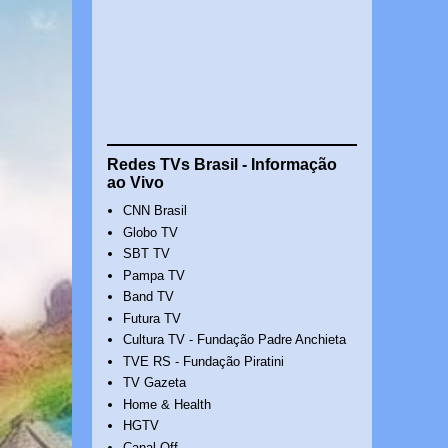
Redes TVs Brasil - Informação
ao Vivo
CNN Brasil
Globo TV
SBT TV
Pampa TV
Band TV
Futura TV
Cultura TV - Fundação Padre Anchieta
TVE RS - Fundação Piratini
TV Gazeta
Home & Health
HGTV
Canal Off