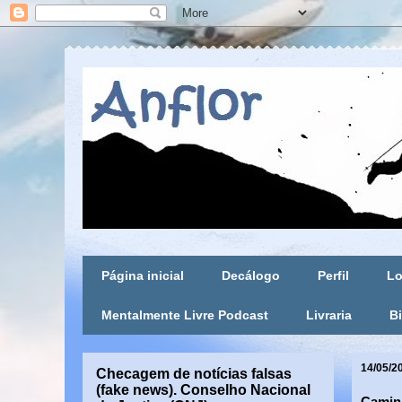
Página inicial
Decálogo
Perfil
Lo
Mentalmente Livre Podcast
Livraria
Bi
14/05/2
Checagem de notícias falsas
(fake news). Conselho Nacional
Camin