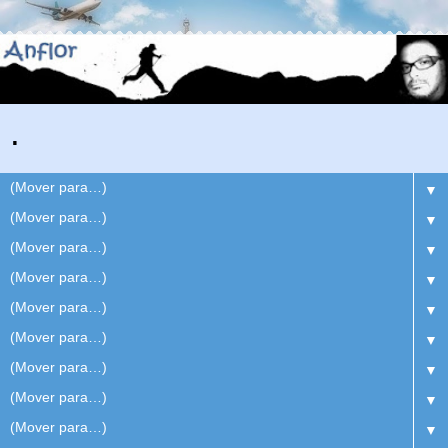
.
▼
▼
▼
▼
▼
▼
▼
▼
▼