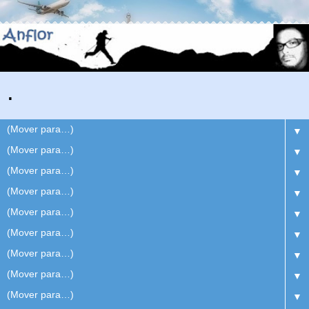
.
▼
▼
▼
▼
▼
▼
▼
▼
▼