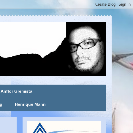
Anflor Gremista
ng
Henrique Mann