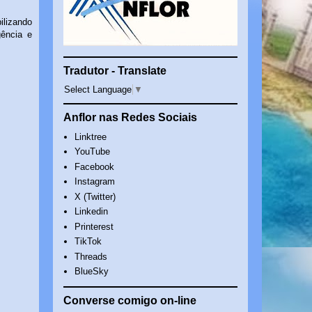
ilizando
gência e
Tradutor - Translate
Select Language
▼
Anflor nas Redes Sociais
Linktree
YouTube
Facebook
Instagram
X (Twitter)
Linkedin
Printerest
TikTok
Threads
BlueSky
Converse comigo on-line