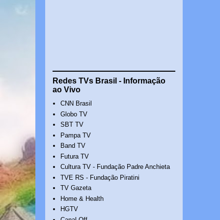
Redes TVs Brasil - Informação
ao Vivo
CNN Brasil
Globo TV
SBT TV
Pampa TV
Band TV
Futura TV
Cultura TV - Fundação Padre Anchieta
TVE RS - Fundação Piratini
TV Gazeta
Home & Health
HGTV
Canal Off