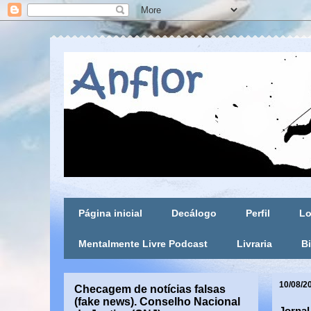
Página inicial
Decálogo
Perfil
Lo
Mentalmente Livre Podcast
Livraria
Bi
10/08/2
Checagem de notícias falsas
(fake news). Conselho Nacional
Jornal