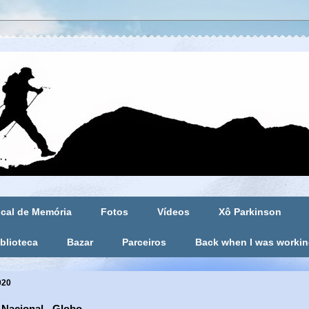
cal de Memória
Fotos
Vídeos
Xô Parkinson
blioteca
Bazar
Parceiros
Back when I was worki
020
 Nacional - Globo