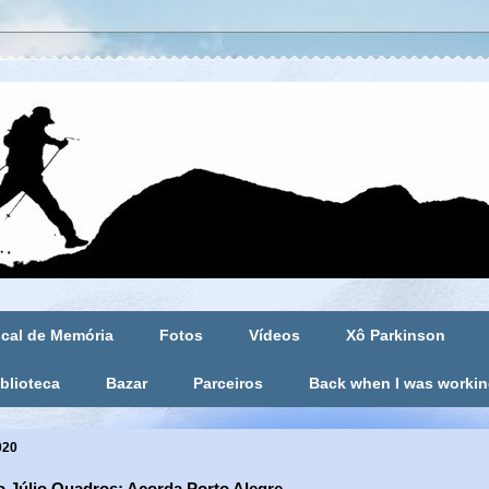
cal de Memória
Fotos
Vídeos
Xô Parkinson
blioteca
Bazar
Parceiros
Back when I was worki
020
o Júlio Quadros: Acorda Porto Alegre