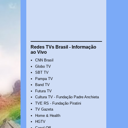
Redes TVs Brasil - Informação
ao Vivo
CNN Brasil
Globo TV
SBT TV
Pampa TV
Band TV
Futura TV
Cultura TV - Fundação Padre Anchieta
TVE RS - Fundação Piratini
TV Gazeta
Home & Health
HGTV
Canal Off