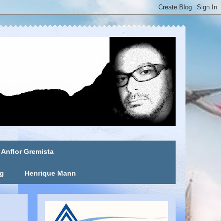
Anflor Gremista
ng
Henrique Mann