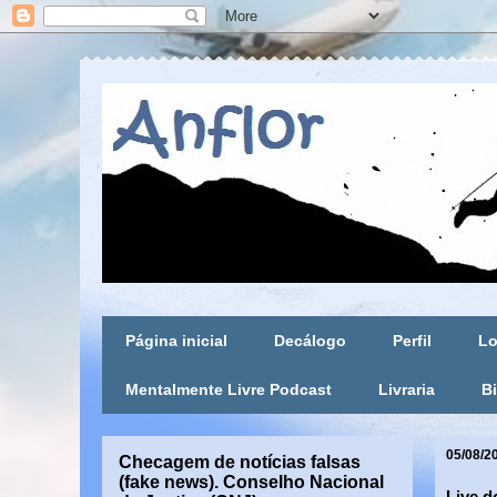
Página inicial
Decálogo
Perfil
Lo
Mentalmente Livre Podcast
Livraria
Bi
05/08/2
Checagem de notícias falsas
(fake news). Conselho Nacional
Live d