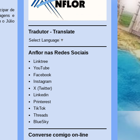
icipar de
agens e
 o Júlio
Tradutor - Translate
Select Language
▼
Anflor nas Redes Sociais
Linktree
YouTube
Facebook
Instagram
X (Twitter)
Linkedin
Printerest
TikTok
Threads
BlueSky
Converse comigo on-line