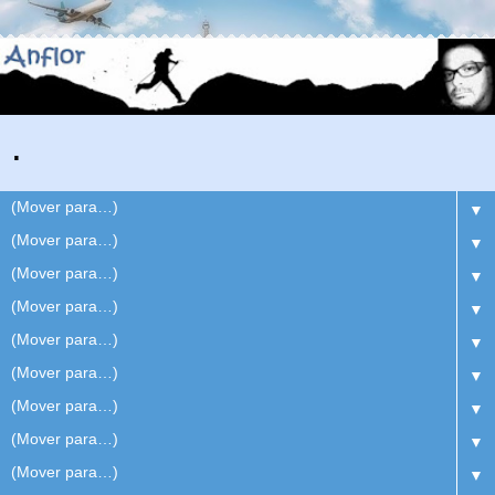
.
▼
▼
▼
▼
▼
▼
▼
▼
▼