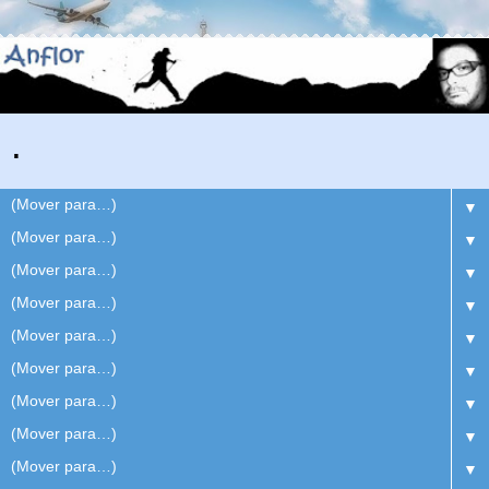
.
▼
▼
▼
▼
▼
▼
▼
▼
▼