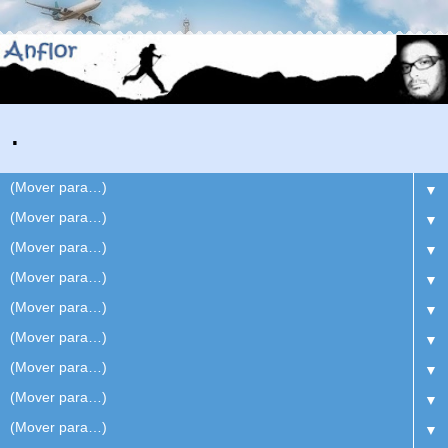
.
▼
▼
▼
▼
▼
▼
▼
▼
▼