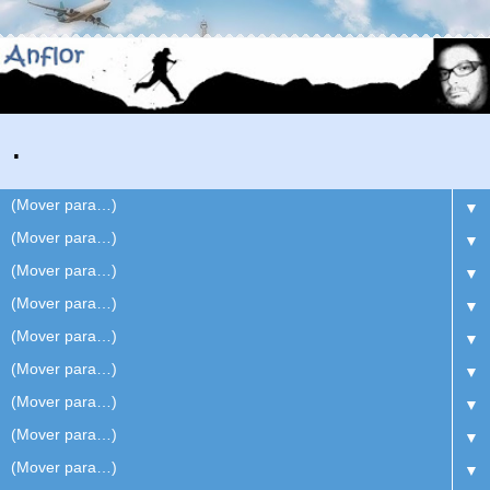
.
▼
▼
▼
▼
▼
▼
▼
▼
▼