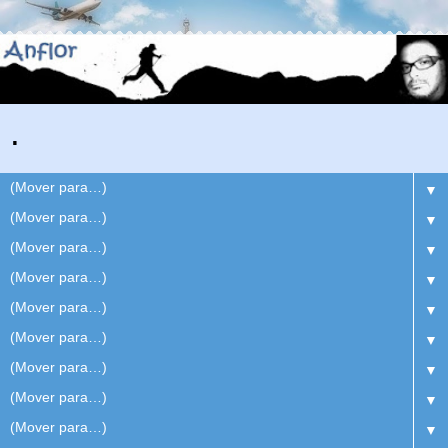
.
▼
▼
▼
▼
▼
▼
▼
▼
▼