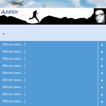
.
▼
▼
▼
▼
▼
▼
▼
▼
▼