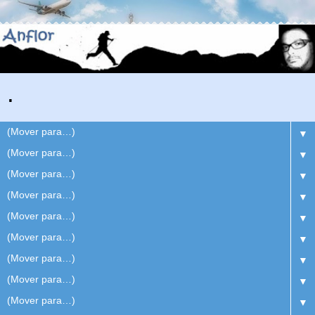
.
▼
▼
▼
▼
▼
▼
▼
▼
▼