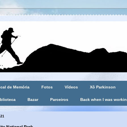
cal de Memória
Fotos
Vídeos
Xô Parkinson
blioteca
Bazar
Parceiros
Back when I was worki
021
te National Park