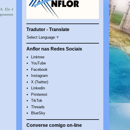
A. Ele é
imponente
Tradutor - Translate
Select Language
▼
Anflor nas Redes Sociais
Linktree
YouTube
Facebook
Instagram
X (Twitter)
Linkedin
Printerest
TikTok
Threads
BlueSky
Converse comigo on-line