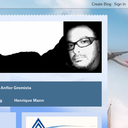
Anflor Gremista
ng
Henrique Mann