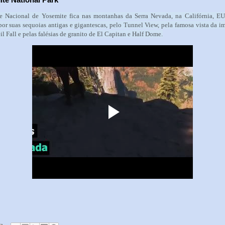
e Nacional de Yosemite fica nas montanhas da Serra Nevada, na Califórnia, EU
or suas sequoias antigas e gigantescas, pelo Tunnel View, pela famosa vista da 
il Fall e pelas falésias de granito de El Capitan e Half Dome.