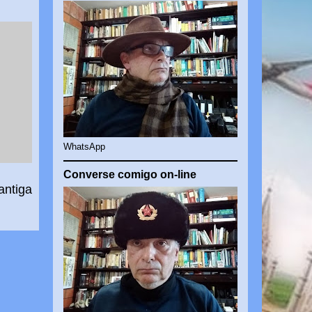
WhatsApp
Converse comigo on-line
antiga