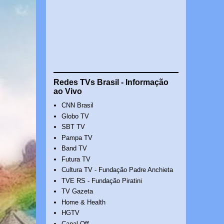
Redes TVs Brasil - Informação
ao Vivo
CNN Brasil
Globo TV
SBT TV
Pampa TV
Band TV
Futura TV
Cultura TV - Fundação Padre Anchieta
TVE RS - Fundação Piratini
TV Gazeta
Home & Health
HGTV
Canal Off