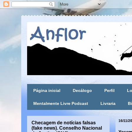
Página inicial
Decálogo
Perfil
Lo
Mentalmente Livre Podcast
Livraria
Bi
16/11/2
Checagem de notícias falsas
(fake news). Conselho Nacional
Yosemi