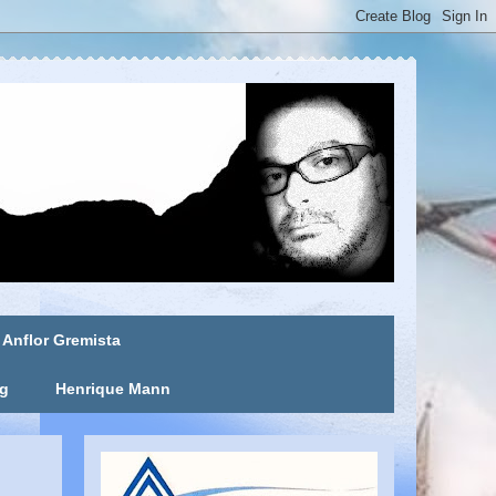
Anflor Gremista
ng
Henrique Mann