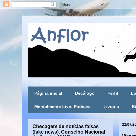
Página inicial
Decálogo
Perfil
Lo
Mentalmente Livre Podcast
Livraria
Bi
22/07/2
Checagem de notícias falsas
(fake news). Conselho Nacional
Viagen