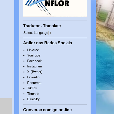
Tradutor - Translate
Select Language
▼
Anflor nas Redes Sociais
Linktree
YouTube
Facebook
Instagram
X (Twitter)
Linkedin
Printerest
TikTok
Threads
BlueSky
Converse comigo on-line