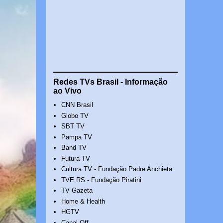
Redes TVs Brasil - Informação
ao Vivo
CNN Brasil
Globo TV
SBT TV
Pampa TV
Band TV
Futura TV
Cultura TV - Fundação Padre Anchieta
TVE RS - Fundação Piratini
TV Gazeta
Home & Health
HGTV
Canal Off