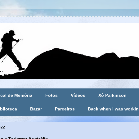
cal de Memória
Fotos
Vídeos
Xô Parkinson
blioteca
Bazar
Parceiros
Back when I was worki
022
s e Turismo: Austrália