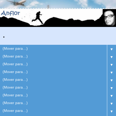
.
▼
▼
▼
▼
▼
▼
▼
▼
▼